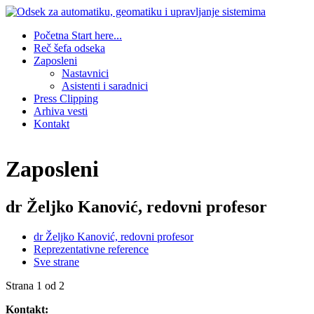
Početna
Start here...
Reč šefa odseka
Zaposleni
Nastavnici
Asistenti i saradnici
Press Clipping
Arhiva vesti
Kontakt
Zaposleni
dr Željko Kanović, redovni profesor
dr Željko Kanović, redovni profesor
Reprezentativne reference
Sve strane
Strana 1 od 2
Kontakt: