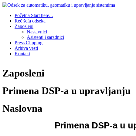
Početna
Start here...
Reč šefa odseka
Zaposleni
Nastavnici
Asistenti i saradnici
Press Clipping
Arhiva vesti
Kontakt
Zaposleni
Primena DSP-a u upravljanju
Naslovna
Primena DSP-a u up