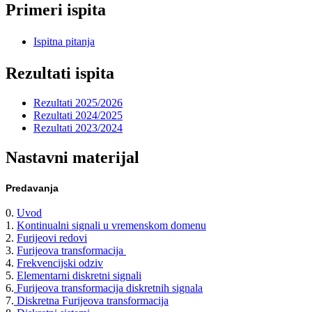
Primeri ispita
Ispitna pitanja
Rezultati ispita
Rezultati 2025/2026
Rezultati 2024/2025
Rezultati 2023/2024
Nastavni materijal
Predavanja
0.
Uvod
1.
Kontinualni signali u vremenskom domenu
2.
Furijeovi redovi
3.
Furijeova transformacija
4.
Frekvencijski odziv
5.
Elementarni diskretni signali
6.
Furijeova transformacija diskretnih signala
7.
Diskretna Furijeova transformacija