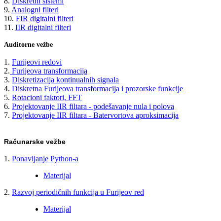
8.
Diskretni sistemi
9.
Analogni filteri
10.
FIR digitalni filteri
11.
IIR digitalni filteri
Auditorne vežbe
1.
Furijeovi redovi
2.
Furijeova transformacija
3.
Diskretizacija kontinualnih signala
4.
Diskretna Furijeova transformacija i prozorske funkcije
5.
Rotacioni faktori, FFT
6.
Projektovanje IIR filtara - podešavanje nula i polova
7.
Projektovanje IIR filtara - Batervortova aproksimacija
Računarske vežbe
1.
Ponavljanje Python-a
Materijal
2.
Razvoj periodičnih funkcija u Furijeov red
Materijal