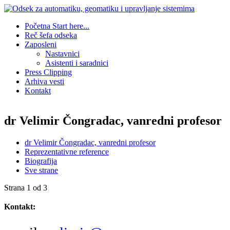
Početna
Start here...
Reč šefa odseka
Zaposleni
Nastavnici
Asistenti i saradnici
Press Clipping
Arhiva vesti
Kontakt
dr Velimir Čongradac, vanredni profesor
dr Velimir Čongradac, vanredni profesor
Reprezentativne reference
Biografija
Sve strane
Strana 1 od 3
Kontakt: