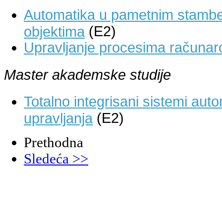
Automatika u pametnim stamb
(E2)
objektima
Upravljanje procesima računa
Master akademske studije
Totalno integrisani sistemi au
(E2)
upravljanja
Prethodna
Sledeća >>