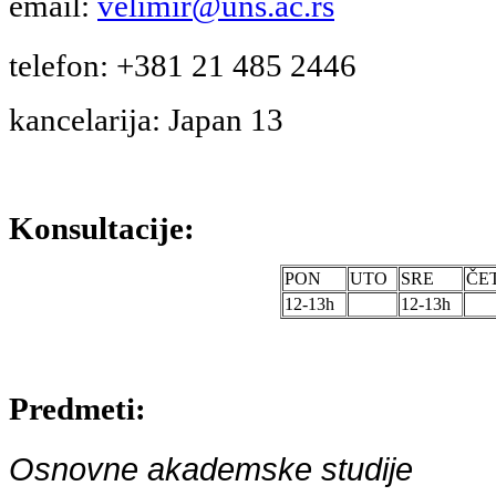
email:
velimir@uns.ac.rs
telefon: +381 21 485 2446
kancelarija: Japan 13
Konsultacije:
PON
UTO
SRE
ČE
12-13h
12-13h
Predmeti:
Osnovne akademske studije