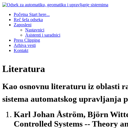
Početna
Start here...
Reč šefa odseka
Zaposleni
Nastavnici
Asistenti i saradnici
Press Clipping
Arhiva vesti
Kontakt
Literatura
Kao osnovnu literaturu iz oblasti 
sistema automatskog upravljanja 
Karl Johan Åström, Björn Wit
Controlled Systems -- Theory an