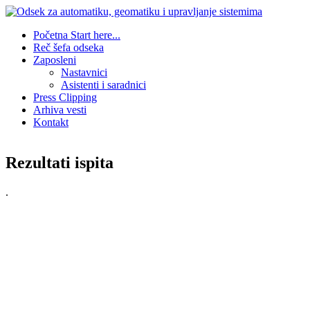
Početna
Start here...
Reč šefa odseka
Zaposleni
Nastavnici
Asistenti i saradnici
Press Clipping
Arhiva vesti
Kontakt
Rezultati ispita
.