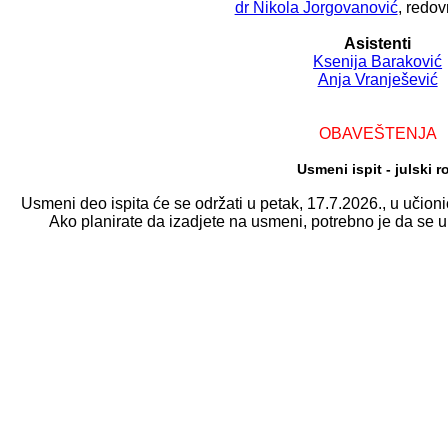
dr Nikola Jorgovanović
, redov
Asistenti
Ksenija Baraković
Anja Vranješević
OBAVEŠTENJA
Usmeni ispit - julski r
Usmeni deo ispita će se održati u petak, 17.7.2026., u učio
Ako planirate da izadjete na usmeni, potrebno je da se 