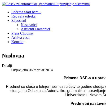
Početna
Start here...
Reč šefa odseka
Zaposleni
Nastavnici
Asistenti i saradnici
Press Clipping
Arhiva vesti
Kontakt
Naslovna
Detalji
Objavljeno 06 februar 2014
Primena DSP-a u upravl
Predmet se sluša u letnjem semestru četvrte godine studi
studija na Odseku za Automatiku, geomatiku i upravljanj
Univerziteta u Novom S
Predmetni nastavni