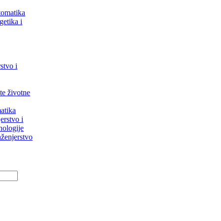
tomatika
getika i
stvo i
ite životne
atika
erstvo i
nologije
ženjerstvo