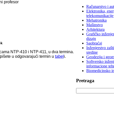
ni profesor
Računarstvo i au
Elektronika, ener
telekomunikacije
Mehatronika
Mašinstvo
Arhitektura
Grafičko inženjer
dizajn
ok
Saobraćaj
Inženjerstvo zašt
nicama NTP-410 i NTP-411, u dva termina.
sredine
upišete u odgovarajući termin u
tabel
i.
Geodezija i geom
Softversko inženj
informacione teh
Biomedicinsko in
Pretraga