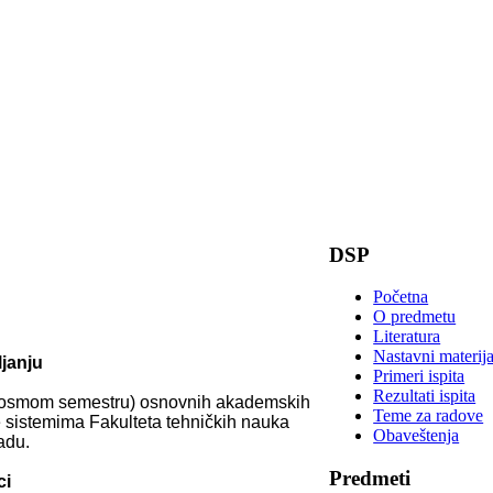
DSP
Početna
O predmetu
Literatura
Nastavni materija
janju
Primeri ispita
Rezultati ispita
ja osmom semestru) osnovnih akademskih
Teme za radove
e sistemima Fakulteta tehničkih nauka
Obaveštenja
adu.
Predmeti
ci